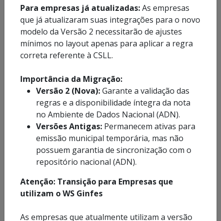
tomados
serviços tomados
Para empresas já atualizadas:
As empresas
que já atualizaram suas integrações para o novo
modelo da Versão 2 necessitarão de ajustes
mínimos no layout apenas para aplicar a regra
Apurar ISSQN
correta referente à CSLL.
Importância da Migração:
Versão 2 (Nova):
Garante a validação das
Consultar
Emitir 2ª via de
apuração de
regras e a disponibilidade íntegra da nota
DAM
ISSQN
no Ambiente de Dados Nacional (ADN).
Versões Antigas:
Permanecem ativas para
emissão municipal temporária, mas não
Vincular empresa
possuem garantia de sincronização com o
Emitir DAM Avulsa
do município
repositório nacional (ADN).
Atenção: Transição para Empresas que
utilizam o WS Ginfes
Cadastrar empresa fora do município
As empresas que atualmente utilizam a versão