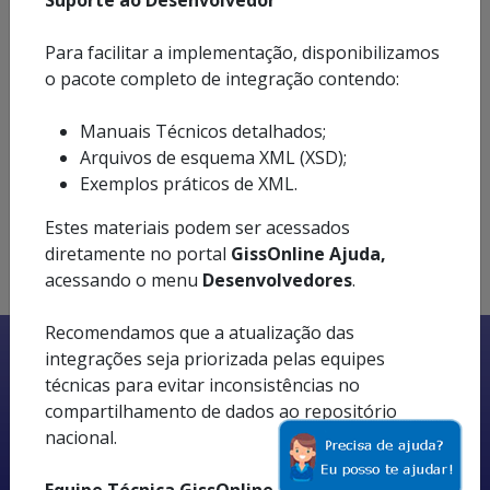
Suporte ao Desenvolvedor
Para facilitar a implementação, disponibilizamos
o pacote completo de integração contendo:
Manuais Técnicos detalhados;
Arquivos de esquema XML (XSD);
Exemplos práticos de XML.
Estes materiais podem ser acessados
diretamente no portal
GissOnline Ajuda,
acessando o menu
Desenvolvedores
.
Recomendamos que a atualização das
integrações seja priorizada pelas equipes
técnicas para evitar inconsistências no
Prefeitura Municipal de São Caetano do
compartilhamento de dados ao repositório
Sul
nacional.
SECRETARIA DA FAZENDA