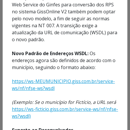
Web Service do Ginfes para conversão dos RPS
Emitir
no sistema GissOnline V2 também podem optar
Nota
pelo novo modelo, a fim de seguir as normas
Avulsa
vigentes na NT 007. A transição exige a
atualização da URL de comunicação (WSDL) para
o novo padrão.
Autenticidade de Notas Fiscais
Novo Padrão de Endereços WSDL:
Os
endereços agora são definidos de acordo com o
Autenticidade de CND
município, seguindo o formato abaixo:
https://ws-MEUMUNICIPIO.giss.com.br/service-
Legislação
ws/nf/nfse-ws?wsdl
Lista de Atividades
(Exemplo: Se o município for Fictício, a URL será
https://ws-ficticio.giss.com.br/service-ws/nf/nfse-
ws?wsdl)
Prestadores de Serviço