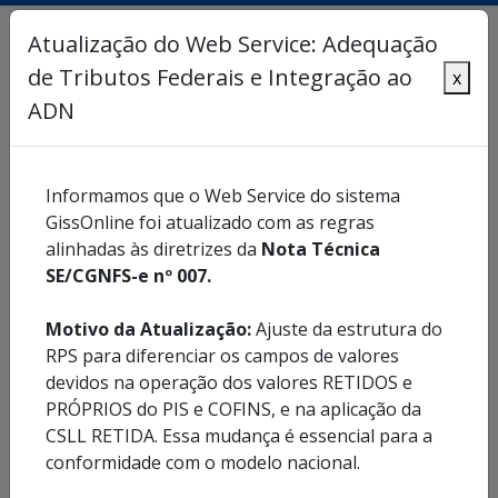
Atualização do Web Service: Adequação
de Tributos Federais e Integração ao
x
Cadastrar
Entrar
ADN
Ajuda
Informamos que o Web Service do sistema
GissOnline foi atualizado com as regras
alinhadas às diretrizes da
Nota Técnica
Previous
Ne
SE/CGNFS-e nº 007.
Motivo da Atualização:
Ajuste da estrutura do
RPS para diferenciar os campos de valores
devidos na operação dos valores RETIDOS e
Emitir NFS-e
Consultar NFS-e
PRÓPRIOS do PIS e COFINS, e na aplicação da
CSLL RETIDA. Essa mudança é essencial para a
conformidade com o modelo nacional.
Declarar serviços
Consultar